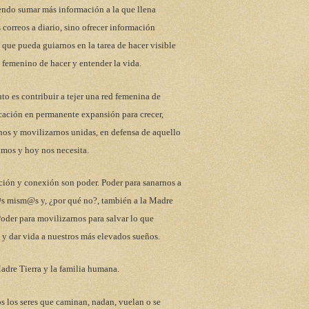
endo sumar más información a la que llena
 correos a diario, sino ofrecer información
 que pueda guiarnos en la tarea de hacer visible
 femenino de hacer y entender la vida.
to es contribuir a tejer una red femenina de
ación en permanente expansión para crecer,
nos y movilizarnos unidas, en defensa de aquello
mos y hoy nos necesita.
ción y conexión son poder. Poder para sanarnos a
s mism@s y, ¿por qué no?, también a la Madre
Poder para movilizarnos para salvar lo que
y dar vida a nuestros más elevados sueños.
adre Tierra y la familia humana.
s los seres que caminan, nadan, vuelan o se