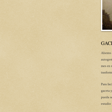
GAC
Aliento 
autoges
mes en s
trasform
Para fac
gaceta y
pueda se
estudio 