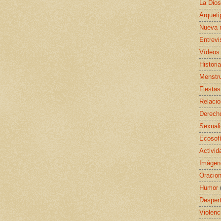
La Dio
Arquet
Nueva 
Entrevi
Vídeos
Histori
Menstr
Fiestas
Relaci
Derecho
Sexual
Ecosof
Activid
Imágen
Oracio
Humor
Despert
Violenc