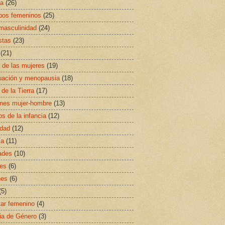
sa
(26)
ipos femeninos
(25)
masculinidad
(24)
stas
(23)
(21)
a de las mujeres
(19)
uación y menopausia
(18)
 de la Tierra
(17)
ones mujer-hombre
(13)
s de la infancia
(12)
idad
(12)
ía
(11)
ades
(10)
es
(6)
nes
(6)
(5)
ar femenino
(4)
ia de Género
(3)