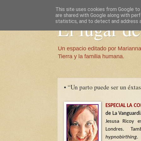
This site uses cookies from Google to d
are shared with Google along with perf
El lugar d
statistics, and to detect and address 
Un espacio editado por Marianna
Tierra y la familia humana.
• “Un parto puede ser un éxtas
ESPECIAL LA C
de La Vanguardi
Jesusa Ricoy e
Londres. T
hypnobirthing