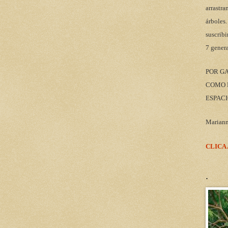
arrastra
árboles.
suscribi
7 gener
POR G
COMO M
ESPACI
Marian
CLICA
.