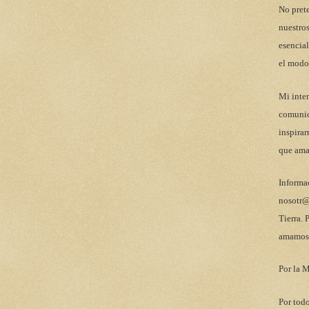
No pret
nuestros
esencial
el modo
Mi inten
comunic
inspirar
que ama
Informa
nosotr@
Tierra. 
amamos 
Por la M
Por todo