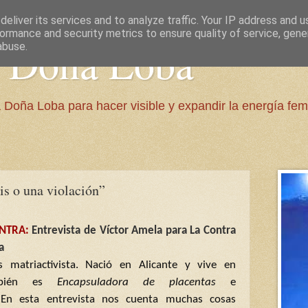
eliver its services and to analyze traffic. Your IP address and 
ormance and security metrics to ensure quality of service, gen
e Doña Loba
abuse.
 Doña Loba para hacer visible y expandir la energía fem
is o una violación”
ONTRA:
Entrevista de Víctor Amela para La Contra
a
s matriactivista. Nació en Alicante y vive en
ambién es
Encapsuladora de placentas
e
.
En esta entrevista nos cuenta muchas cosas