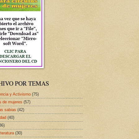
HIVO POR TEMAS
ncia y Activismo
(75)
s de mujeres
(57)
as sabias
(42)
idad
(40)
36)
iteratura
(30)