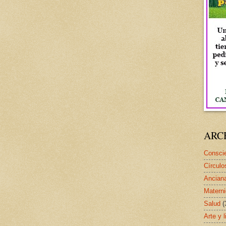
ARC
Conscie
Círculo
Ancian
Matern
Salud
(
Arte y l