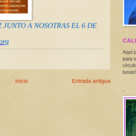
Z JUNTO A NOSOTRAS EL 6 DE
org
CAL
Aquí 
para s
círcul
lunas!
Inicio
Entrada antigua
.