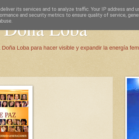
eliver its services and to analyze traffic. Your IP address and 
ormance and security metrics to ensure quality of service, gen
e Doña Loba
abuse.
 Doña Loba para hacer visible y expandir la energía fem