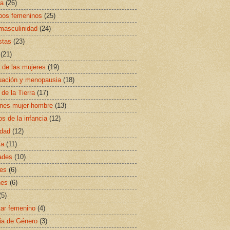
sa
(26)
ipos femeninos
(25)
masculinidad
(24)
stas
(23)
(21)
a de las mujeres
(19)
uación y menopausia
(18)
 de la Tierra
(17)
ones mujer-hombre
(13)
s de la infancia
(12)
idad
(12)
ía
(11)
ades
(10)
es
(6)
nes
(6)
(5)
ar femenino
(4)
ia de Género
(3)