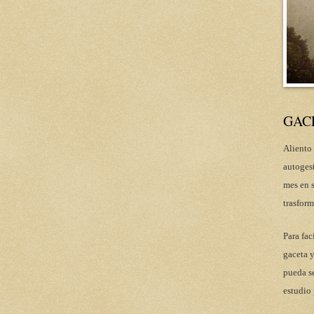
GAC
Aliento 
autoges
mes en s
trasform
Para fac
gaceta y
pueda se
estudio 