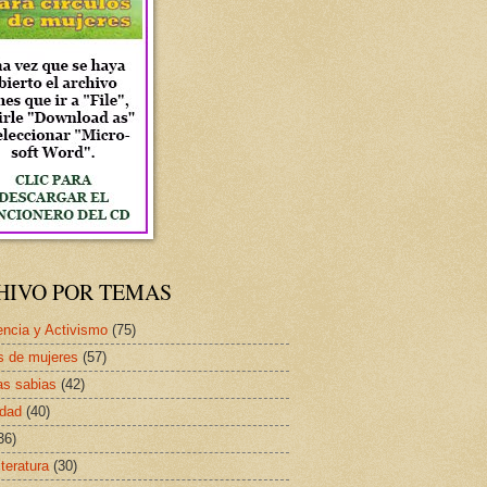
HIVO POR TEMAS
ncia y Activismo
(75)
s de mujeres
(57)
as sabias
(42)
idad
(40)
36)
iteratura
(30)