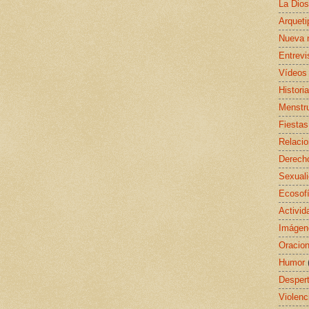
La Dio
Arquet
Nueva 
Entrevi
Vídeos
Histori
Menstr
Fiestas
Relaci
Derecho
Sexual
Ecosof
Activid
Imágen
Oracio
Humor
Despert
Violenc