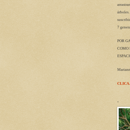
arrastra
árboles.
suscribi
7 gener
POR G
COMO M
ESPACI
Marian
CLICA
.