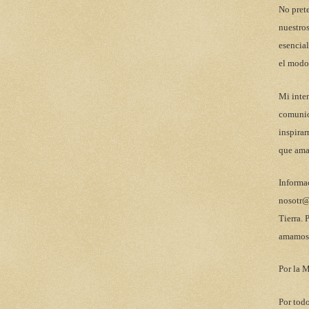
No pret
nuestros
esencial
el modo
Mi inten
comunic
inspirar
que ama
Informa
nosotr@
Tierra. 
amamos 
Por la M
Por todo