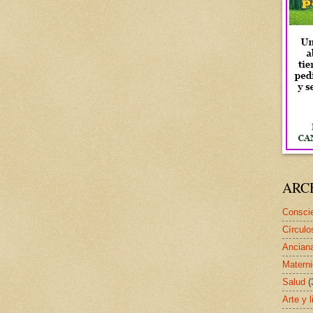
ARC
Conscie
Círculo
Ancian
Matern
Salud
(
Arte y l