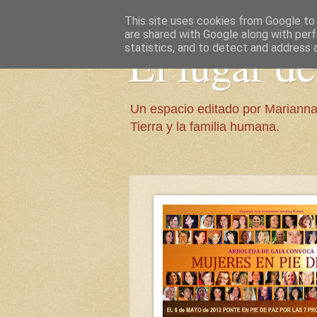
This site uses cookies from Google to d
are shared with Google along with perf
El lugar d
statistics, and to detect and address 
Un espacio editado por Marianna
Tierra y la familia humana.