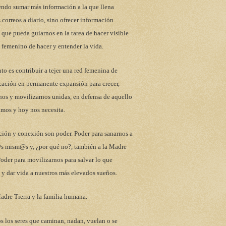
endo sumar más información a la que llena
 correos a diario, sino ofrecer información
 que pueda guiarnos en la tarea de hacer visible
 femenino de hacer y entender la vida.
to es contribuir a tejer una red femenina de
ación en permanente expansión para crecer,
nos y movilizarnos unidas, en defensa de aquello
mos y hoy nos necesita.
ción y conexión son poder. Poder para sanarnos a
s mism@s y, ¿por qué no?, también a la Madre
Poder para movilizarnos para salvar lo que
y dar vida a nuestros más elevados sueños.
adre Tierra y la familia humana.
s los seres que caminan, nadan, vuelan o se