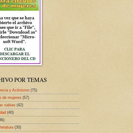
HIVO POR TEMAS
ncia y Activismo
(75)
s de mujeres
(57)
as sabias
(42)
idad
(40)
36)
iteratura
(30)