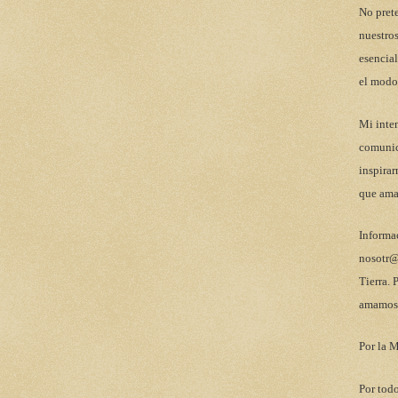
No pret
nuestros
esencial
el modo
Mi inten
comunic
inspirar
que ama
Informa
nosotr@
Tierra. 
amamos 
Por la M
Por todo