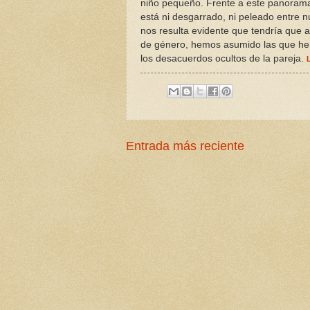
niño pequeño. Frente a este panoram
está ni desgarrado, ni peleado entre n
nos resulta evidente que tendría que a
de género, hemos asumido las que he
los desacuerdos ocultos de la pareja.
Entrada más reciente