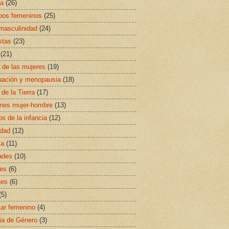
sa
(26)
ipos femeninos
(25)
masculinidad
(24)
stas
(23)
(21)
a de las mujeres
(19)
uación y menopausia
(18)
 de la Tierra
(17)
ones mujer-hombre
(13)
s de la infancia
(12)
idad
(12)
ía
(11)
ades
(10)
es
(6)
nes
(6)
(5)
ar femenino
(4)
ia de Género
(3)