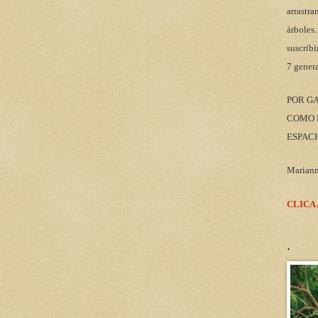
arrastra
árboles.
suscribi
7 gener
POR G
COMO M
ESPACI
Marian
CLICA
.