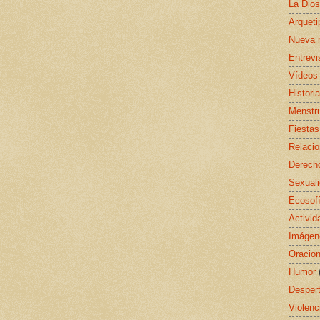
La Dio
Arquet
Nueva 
Entrevi
Vídeos
Histori
Menstr
Fiestas
Relaci
Derecho
Sexual
Ecosof
Activid
Imágen
Oracio
Humor
Despert
Violenc