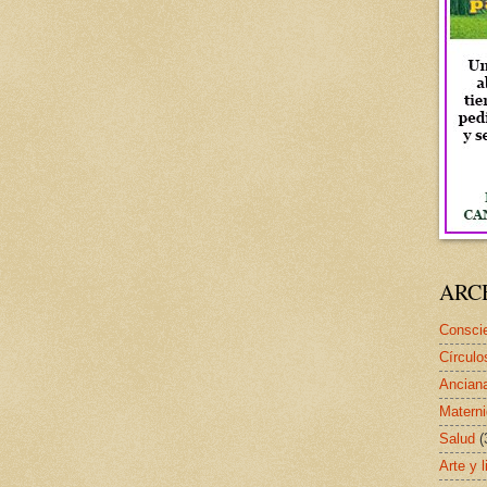
ARC
Conscie
Círculo
Ancian
Matern
Salud
(
Arte y l