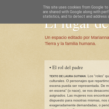
This site uses cookies from Google to d
are shared with Google along with perf
El lugar d
statistics, and to detect and address 
Un espacio editado por Marianna
Tierra y la familia humana.
• El rol del padre
. Los “roles” 
TEXTO DE LAURA GUTMAN
culturales. O personajes que repartim
escena pueda ser representada. De m
en escena” (o nace), se nos desacomo
asignados. Las mujeres nos encontra
dispuesto para nosotras mismas, nos 
exageradamente demandadas, o pendie