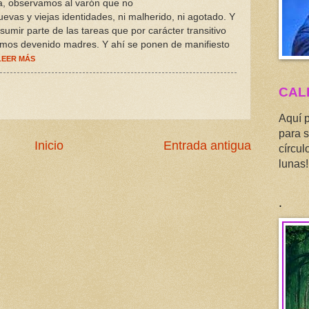
a, observamos al varón que no
uevas y viejas identidades, ni malherido, ni agotado. Y
sumir parte de las tareas que por carácter transitivo
mos devenido madres. Y ahí se ponen de manifiesto
LEER MÁS
CAL
Aquí 
para s
Inicio
Entrada antigua
círcul
lunas!
.