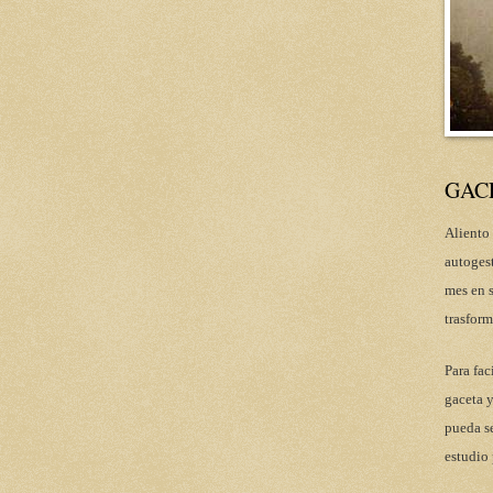
GAC
Aliento 
autoges
mes en s
trasform
Para fac
gaceta y
pueda se
estudio 