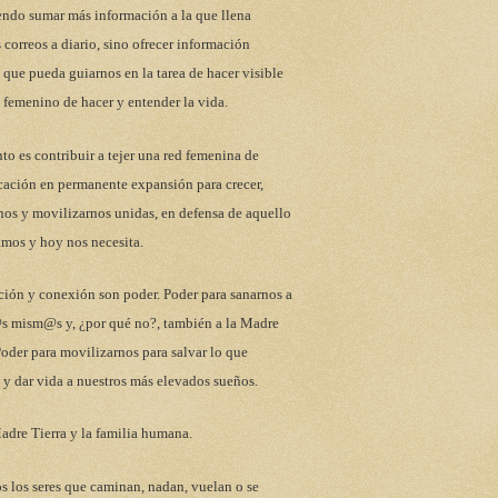
endo sumar más información a la que llena
 correos a diario, sino ofrecer información
 que pueda guiarnos en la tarea de hacer visible
 femenino de hacer y entender la vida.
to es contribuir a tejer una red femenina de
ación en permanente expansión para crecer,
nos y movilizarnos unidas, en defensa de aquello
mos y hoy nos necesita.
ción y conexión son poder. Poder para sanarnos a
s mism@s y, ¿por qué no?, también a la Madre
Poder para movilizarnos para salvar lo que
y dar vida a nuestros más elevados sueños.
adre Tierra y la familia humana.
s los seres que caminan, nadan, vuelan o se