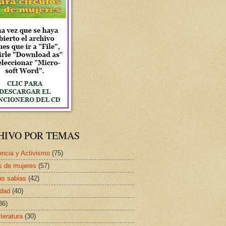
HIVO POR TEMAS
ncia y Activismo
(75)
s de mujeres
(57)
as sabias
(42)
idad
(40)
36)
iteratura
(30)