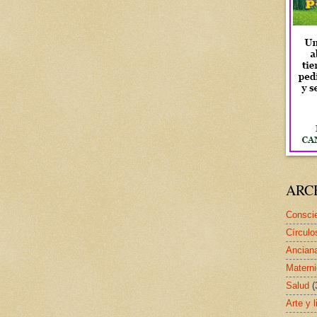
ARC
Conscie
Círculo
Ancian
Matern
Salud
(
Arte y l