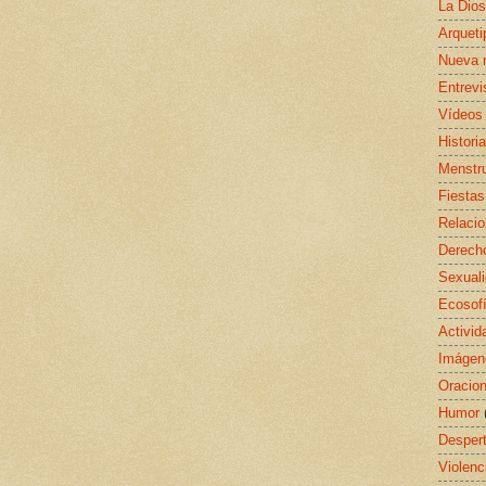
La Dio
Arquet
Nueva 
Entrevi
Vídeos
Histori
Menstr
Fiestas
Relaci
Derecho
Sexual
Ecosof
Activid
Imágen
Oracio
Humor
Despert
Violenc