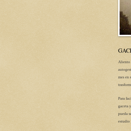
GAC
Aliento 
autoges
mes en s
trasform
Para fac
gaceta y
pueda se
estudio 