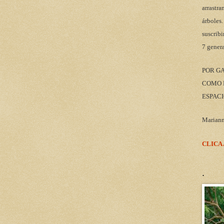
arrastra
árboles.
suscribi
7 gener
POR G
COMO M
ESPACI
Marian
CLICA
.