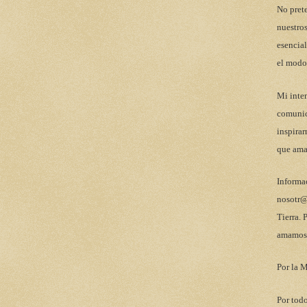
No pret
nuestros
esencial
el modo
Mi inten
comunic
inspirar
que ama
Informa
nosotr@
Tierra. 
amamos 
Por la M
Por todo