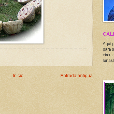
CAL
Aquí 
para s
círcul
lunas!
.
Inicio
Entrada antigua