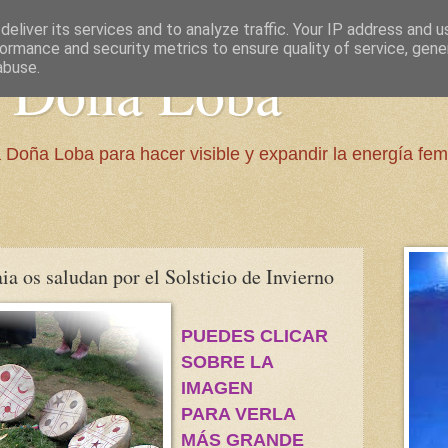
eliver its services and to analyze traffic. Your IP address and 
ormance and security metrics to ensure quality of service, gen
e Doña Loba
abuse.
 Doña Loba para hacer visible y expandir la energía fem
a os saludan por el Solsticio de Invierno
PUEDES CLICAR
SOBRE
LA
IMAGEN
PARA VERLA
MÁS GRANDE