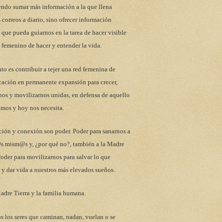
endo sumar más información a la que llena
 correos a diario, sino ofrecer información
 que pueda guiarnos en la tarea de hacer visible
 femenino de hacer y entender la vida.
to es contribuir a tejer una red femenina de
ación en permanente expansión para crecer,
nos y movilizarnos unidas, en defensa de aquello
mos y hoy nos necesita.
ción y conexión son poder. Poder para sanarnos a
s mism@s y, ¿por qué no?, también a la Madre
Poder para movilizarnos para salvar lo que
y dar vida a nuestros más elevados sueños.
adre Tierra y la familia humana.
s los seres que caminan, nadan, vuelan o se