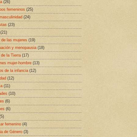
sa
(26)
ipos femeninos
(25)
masculinidad
(24)
stas
(23)
(21)
a de las mujeres
(19)
uación y menopausia
(18)
 de la Tierra
(17)
ones mujer-hombre
(13)
s de la infancia
(12)
idad
(12)
ía
(11)
ades
(10)
es
(6)
nes
(6)
(5)
ar femenino
(4)
ia de Género
(3)