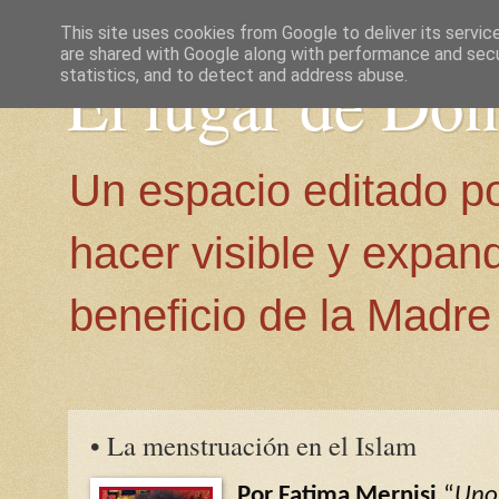
This site uses cookies from Google to deliver its servic
are shared with Google along with performance and secur
El lugar de Do
statistics, and to detect and address abuse.
Un espacio editado p
hacer visible y expan
beneficio de la Madre 
• La menstruación en el Islam
Por Fatima Mernisi.
“
Uno 