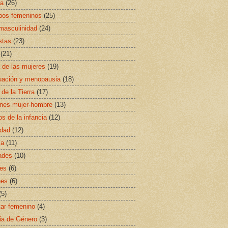
sa
(26)
ipos femeninos
(25)
masculinidad
(24)
stas
(23)
(21)
a de las mujeres
(19)
uación y menopausia
(18)
 de la Tierra
(17)
ones mujer-hombre
(13)
s de la infancia
(12)
idad
(12)
ía
(11)
ades
(10)
es
(6)
nes
(6)
(5)
ar femenino
(4)
ia de Género
(3)