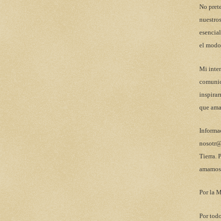
No pret
nuestros
esencial
el modo
Mi inten
comunic
inspirar
que ama
Informa
nosotr@
Tierra. 
amamos 
Por la M
Por todo