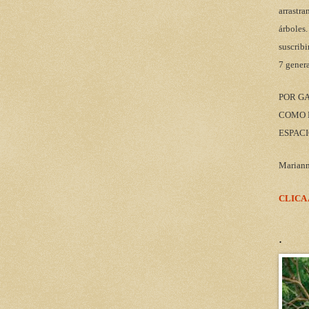
arrastra
árboles.
suscribi
7 gener
POR G
COMO M
ESPACI
Marian
CLICA
.