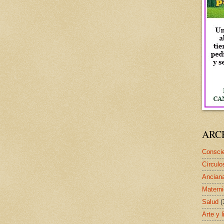
ARC
Conscie
Círculo
Ancian
Matern
Salud
(
Arte y l