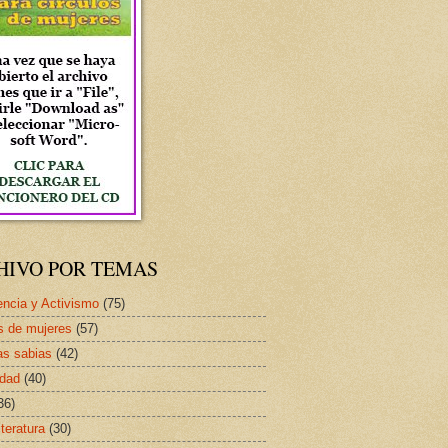
HIVO POR TEMAS
ncia y Activismo
(75)
s de mujeres
(57)
as sabias
(42)
idad
(40)
36)
iteratura
(30)