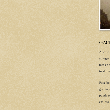
GAC
Aliento 
autoges
mes en s
trasform
Para fac
gaceta y
pueda se
estudio 