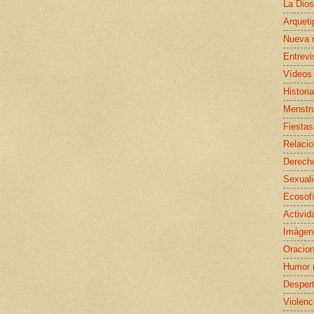
La Dio
Arquet
Nueva 
Entrevi
Vídeos
Histori
Menstr
Fiestas
Relaci
Derecho
Sexual
Ecosof
Activid
Imágen
Oracio
Humor
Despert
Violenc