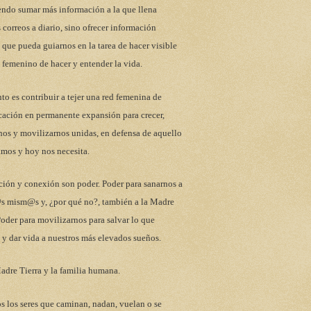
endo sumar más información a la que llena
 correos a diario, sino ofrecer información
 que pueda guiarnos en la tarea de hacer visible
 femenino de hacer y entender la vida.
to es contribuir a tejer una red femenina de
ación en permanente expansión para crecer,
nos y movilizarnos unidas, en defensa de aquello
mos y hoy nos necesita.
ción y conexión son poder. Poder para sanarnos a
s mism@s y, ¿por qué no?, también a la Madre
Poder para movilizarnos para salvar lo que
y dar vida a nuestros más elevados sueños.
adre Tierra y la familia humana.
s los seres que caminan, nadan, vuelan o se