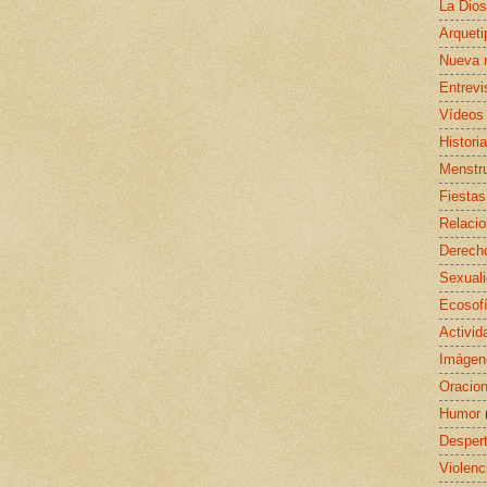
La Dio
Arquet
Nueva 
Entrevi
Vídeos
Histori
Menstr
Fiestas
Relaci
Derecho
Sexual
Ecosof
Activid
Imágen
Oracio
Humor
Despert
Violenc