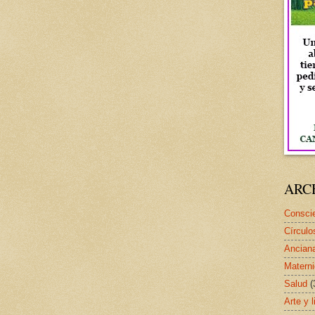
ARC
Conscie
Círculo
Ancian
Matern
Salud
(
Arte y l