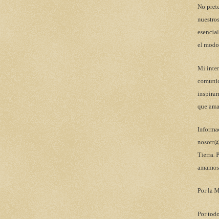
No pret
nuestros
esencial
el modo
Mi inten
comunic
inspirar
que ama
Informa
nosotr@
Tierra. 
amamos 
Por la M
Por todo