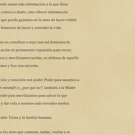
endo sumar más información a la que llena
 correos a diario, sino ofrecer información
 que pueda guiarnos en la tarea de hacer visible
 femenino de hacer y entender la vida.
to es contribuir a tejer una red femenina de
ación en permanente expansión para crecer,
nos y movilizarnos unidas, en defensa de aquello
mos y hoy nos necesita.
ción y conexión son poder. Poder para sanarnos a
s mism@s y, ¿por qué no?, también a la Madre
Poder para movilizarnos para salvar lo que
y dar vida a nuestros más elevados sueños.
adre Tierra y la familia humana.
s los seres que caminan, nadan, vuelan o se