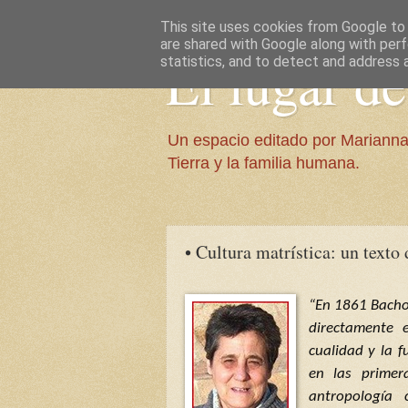
This site uses cookies from Google to d
are shared with Google along with perf
El lugar d
statistics, and to detect and address 
Un espacio editado por Marianna
Tierra y la familia humana.
• Cultura matrística: un texto
“En 1861 Bachof
directamente 
cualidad y la f
en las primer
antropología 