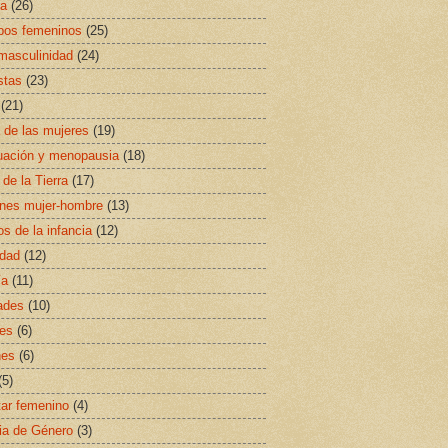
sa
(26)
ipos femeninos
(25)
masculinidad
(24)
stas
(23)
(21)
a de las mujeres
(19)
uación y menopausia
(18)
 de la Tierra
(17)
ones mujer-hombre
(13)
s de la infancia
(12)
idad
(12)
ía
(11)
ades
(10)
es
(6)
nes
(6)
(5)
ar femenino
(4)
ia de Género
(3)