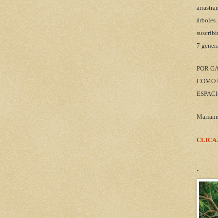
arrastra
árboles.
suscribi
7 gener
POR G
COMO M
ESPACI
Marian
CLICA
.