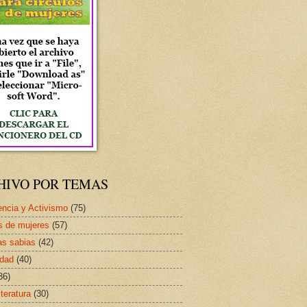
HIVO POR TEMAS
ncia y Activismo
(75)
s de mujeres
(57)
as sabias
(42)
idad
(40)
36)
iteratura
(30)