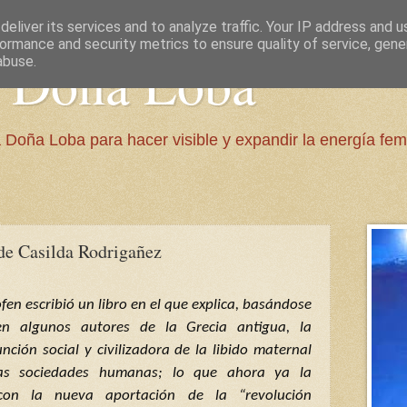
eliver its services and to analyze traffic. Your IP address and 
ormance and security metrics to ensure quality of service, gen
e Doña Loba
abuse.
 Doña Loba para hacer visible y expandir la energía fem
 de Casilda Rodrigañez
en escribió un libro en el que explica, basándose
en algunos autores de la Grecia antigua, la
unción social y civilizadora de la libido maternal
as sociedades humanas; lo que ahora ya la
con la nueva aportación de la “revolución