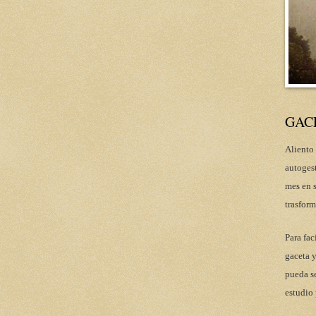
GAC
Aliento 
autoges
mes en s
trasform
Para fac
gaceta y
pueda se
estudio 