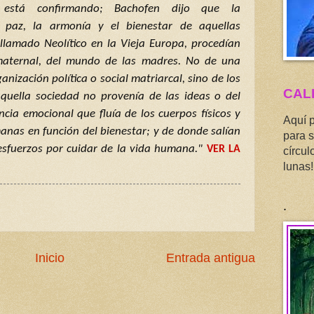
” está confirmando; Bachofen dijo que la
a paz, la armonía y el bienestar de aquellas
llamado Neolítico en la Vieja Europa, procedían
maternal, del mundo de las madres. No de una
anización política o social matriarcal, sino de los
CAL
aquella sociedad no provenía de las ideas o del
ncia emocional que fluía de los cuerpos físicos y
Aquí 
anas en función del bienestar; y de donde salían
para s
esfuerzos por cuidar de la vida humana."
VER LA
círcul
lunas!
.
Inicio
Entrada antigua