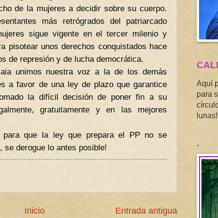
cho de la mujeres a decidir sobre su cuerpo.
sentantes más retrógrados del patriarcado
mujeres sigue vigente en el tercer milenio y
ra pisotear unos derechos conquistados hace
s de represión y de lucha democrática.
CAL
aia unimos nuestra voz a la de los demás
s a favor de una ley de plazo que garantice
Aquí 
para s
mado la difícil decisión de poner fin a su
círcul
galmente, gratuitamente y en las mejores
lunas!
s para que la ley que prepara el PP no se
.
 se derogue lo antes posible!
Inicio
Entrada antigua