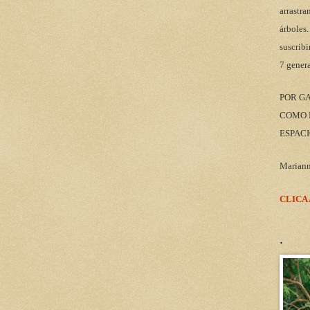
arrastra
árboles.
suscribi
7 gener
POR G
COMO M
ESPACI
Marian
CLICA
.