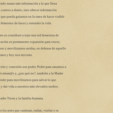
endo sumar más información a la que llena
 correos a diario, sino ofrecer información
 que pueda guiarnos en la tarea de hacer visible
 femenino de hacer y entender la vida.
to es contribuir a tejer una red femenina de
ación en permanente expansión para crecer,
nos y movilizarnos unidas, en defensa de aquello
mos y hoy nos necesita.
ción y conexión son poder. Poder para sanarnos a
s mism@s y, ¿por qué no?, también a la Madre
Poder para movilizarnos para salvar lo que
y dar vida a nuestros más elevados sueños.
adre Tierra y la familia humana.
s los seres que caminan, nadan, vuelan o se