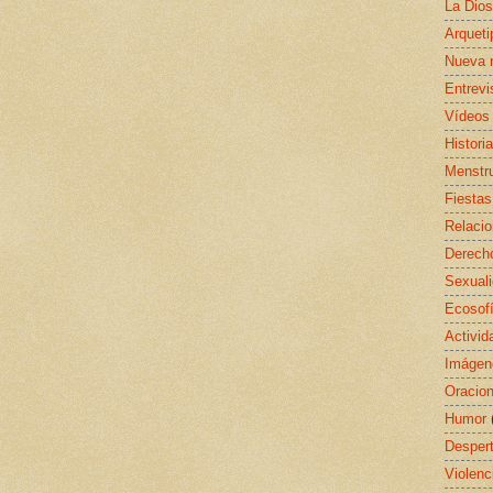
La Dio
Arquet
Nueva 
Entrevi
Vídeos
Histori
Menstr
Fiestas
Relaci
Derecho
Sexual
Ecosof
Activid
Imágen
Oracio
Humor
Despert
Violenc