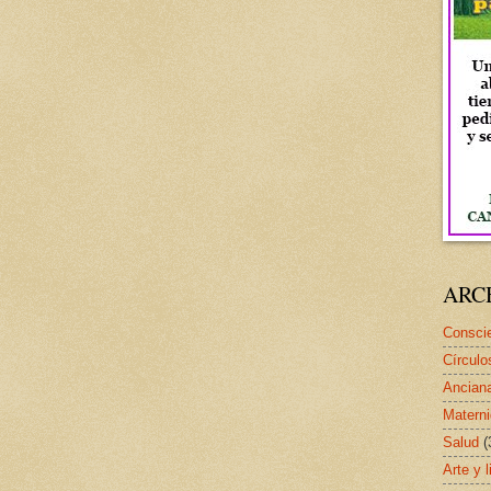
ARC
Conscie
Círculo
Ancian
Matern
Salud
(
Arte y l