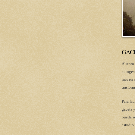
GAC
Aliento 
autoges
mes en s
trasform
Para fac
gaceta y
pueda se
estudio 