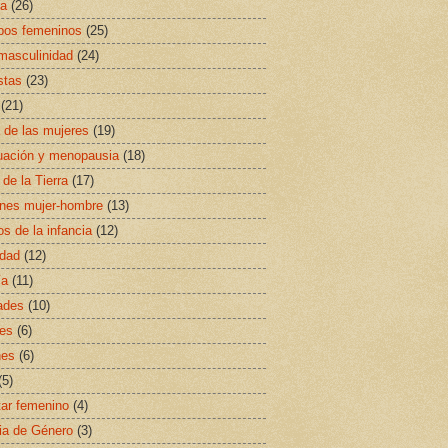
sa
(26)
ipos femeninos
(25)
masculinidad
(24)
stas
(23)
(21)
a de las mujeres
(19)
uación y menopausia
(18)
 de la Tierra
(17)
ones mujer-hombre
(13)
s de la infancia
(12)
idad
(12)
ía
(11)
ades
(10)
es
(6)
nes
(6)
(5)
ar femenino
(4)
ia de Género
(3)