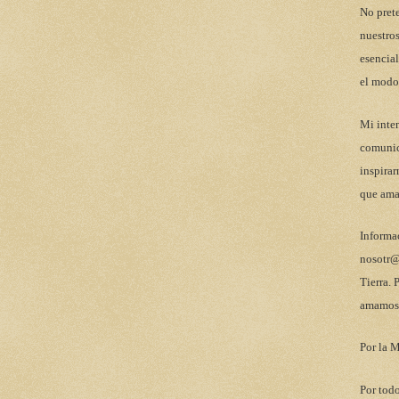
No pret
nuestros
esencial
el modo
Mi inten
comunic
inspirar
que ama
Informa
nosotr@
Tierra. 
amamos 
Por la M
Por todo