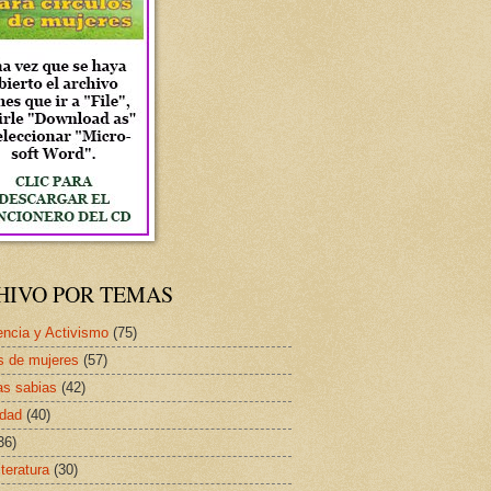
HIVO POR TEMAS
ncia y Activismo
(75)
s de mujeres
(57)
as sabias
(42)
idad
(40)
36)
iteratura
(30)