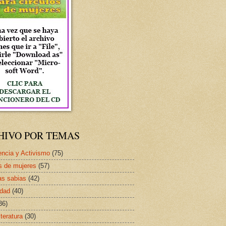
HIVO POR TEMAS
ncia y Activismo
(75)
s de mujeres
(57)
as sabias
(42)
idad
(40)
36)
iteratura
(30)