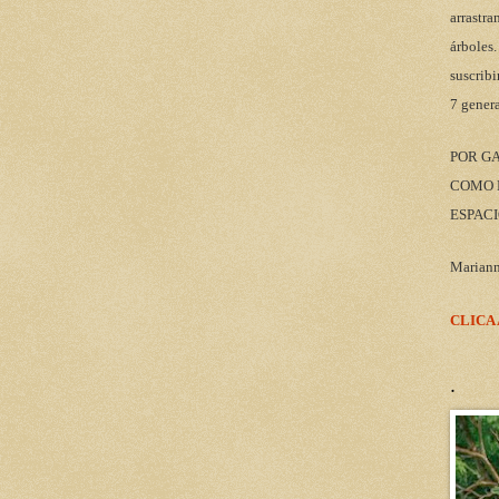
arrastra
árboles.
suscribi
7 gener
POR G
COMO M
ESPACI
Marian
CLICA
.