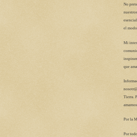
No pret
nuestros
esencial
el modo
Mi inten
comunic
inspirar
que ama
Informa
nosotr@
Tierra. 
amamos 
Por la M
Por todo