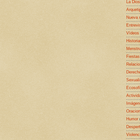
La Dio
Arquet
Nueva 
Entrevi
Vídeos
Histori
Menstr
Fiestas
Relaci
Derecho
Sexual
Ecosof
Activid
Imágen
Oracio
Humor
Despert
Violenc