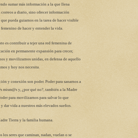
endo sumar más información a la que llena
 correos a diario, sino ofrecer información
 que pueda guiarnos en la tarea de hacer visible
 femenino de hacer y entender la vida.
to es contribuir a tejer una red femenina de
ación en permanente expansión para crecer,
nos y movilizarnos unidas, en defensa de aquello
mos y hoy nos necesita.
ción y conexión son poder. Poder para sanarnos a
s mism@s y, ¿por qué no?, también a la Madre
Poder para movilizarnos para salvar lo que
y dar vida a nuestros más elevados sueños.
adre Tierra y la familia humana.
s los seres que caminan, nadan, vuelan o se