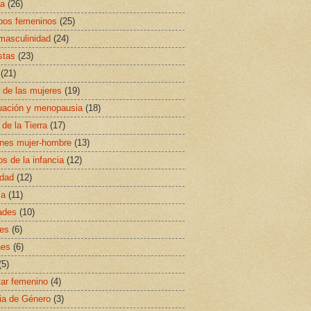
sa
(26)
ipos femeninos
(25)
masculinidad
(24)
stas
(23)
(21)
a de las mujeres
(19)
uación y menopausia
(18)
 de la Tierra
(17)
ones mujer-hombre
(13)
s de la infancia
(12)
idad
(12)
ía
(11)
ades
(10)
es
(6)
nes
(6)
(5)
ar femenino
(4)
ia de Género
(3)