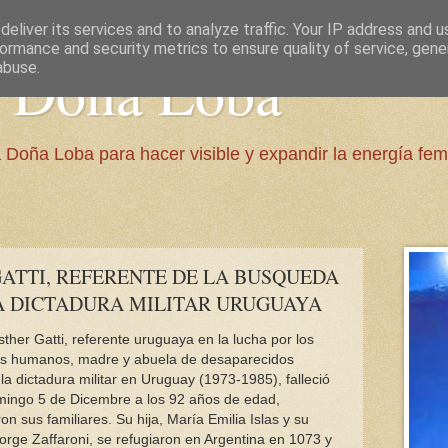
eliver its services and to analyze traffic. Your IP address and 
ormance and security metrics to ensure quality of service, gen
e Doña Loba
abuse.
 Doña Loba para hacer visible y expandir la energía fem
GATTI, REFERENTE DE LA BUSQUEDA
A DICTADURA MILITAR URUGUAYA
ther Gatti, referente uruguaya en la lucha por los
s humanos, madre y abuela de desaparecidos
la dictadura militar en Uruguay (1973-1985), falleció
mingo 5 de Dicembre a los 92 años de edad,
on sus familiares. Su hija, María Emilia Islas y su
orge Zaffaroni, se refugiaron en Argentina en 1073 y