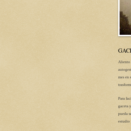
GAC
Aliento 
autoges
mes en s
trasform
Para fac
gaceta y
pueda se
estudio 