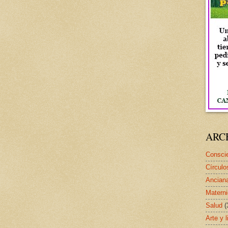
ARC
Conscie
Círculo
Ancian
Matern
Salud
(
Arte y l