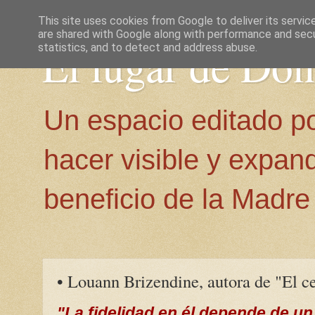
This site uses cookies from Google to deliver its servic
are shared with Google along with performance and secur
El lugar de Do
statistics, and to detect and address abuse.
Un espacio editado p
hacer visible y expan
beneficio de la Madre 
• Louann Brizendine, autora de "El c
"La fidelidad en él depende de un