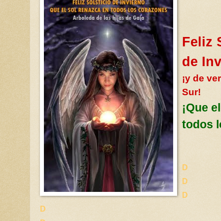
Feliz
de Inv
¡y de ve
Sur!
¡Que el
todos 
D
D
D
D