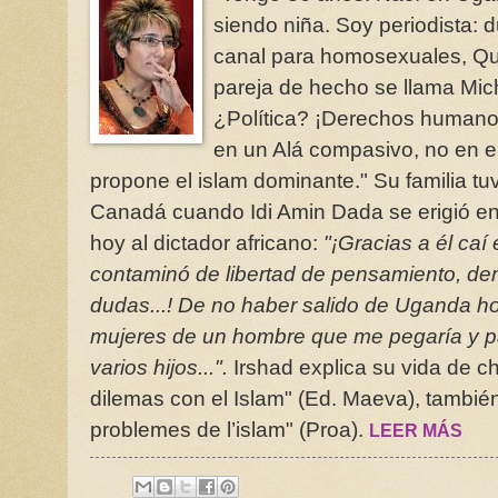
siendo niña. Soy periodista: 
canal para homosexuales, Qu
pareja de hecho se llama Mich
¿Política? ¡Derechos human
en un Alá compasivo, no en el
propone el islam dominante." Su familia t
Canadá cuando Idi Amin Dada se erigió en 
hoy al dictador africano:
"¡Gracias a él ca
contaminó de libertad de pensamiento, de
dudas...! De no haber salido de Uganda ho
mujeres de un hombre que me pegaría y pa
varios hijos...".
Irshad explica su vida de c
dilemas con el Islam" (Ed. Maeva), también
problemes de l’islam" (Proa).
LEER MÁS