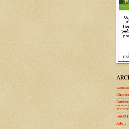
ARC
Conscie
Círculo
Ancian
Matern
Salud
(
Arte y l