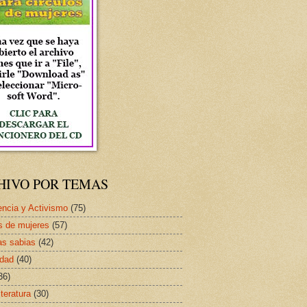
HIVO POR TEMAS
ncia y Activismo
(75)
s de mujeres
(57)
as sabias
(42)
idad
(40)
36)
iteratura
(30)