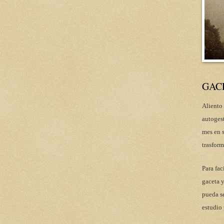
GAC
Aliento 
autoges
mes en s
trasform
Para fac
gaceta y
pueda se
estudio 