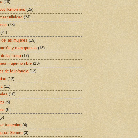
sa
(26)
ipos femeninos
(25)
masculinidad
(24)
stas
(23)
(21)
a de las mujeres
(19)
uación y menopausia
(18)
 de la Tierra
(17)
ones mujer-hombre
(13)
s de la infancia
(12)
idad
(12)
ía
(11)
ades
(10)
es
(6)
nes
(6)
(5)
ar femenino
(4)
ia de Género
(3)