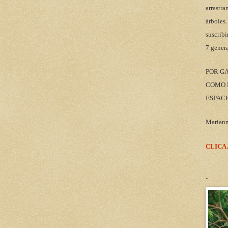
arrastra
árboles.
suscribi
7 gener
POR G
COMO M
ESPACI
Marian
CLICA
.