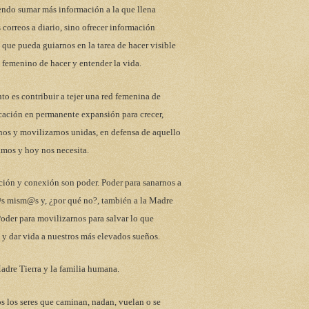
endo sumar más información a la que llena
 correos a diario, sino ofrecer información
 que pueda guiarnos en la tarea de hacer visible
 femenino de hacer y entender la vida.
to es contribuir a tejer una red femenina de
ación en permanente expansión para crecer,
nos y movilizarnos unidas, en defensa de aquello
mos y hoy nos necesita.
ción y conexión son poder. Poder para sanarnos a
s mism@s y, ¿por qué no?, también a la Madre
Poder para movilizarnos para salvar lo que
y dar vida a nuestros más elevados sueños.
adre Tierra y la familia humana.
s los seres que caminan, nadan, vuelan o se