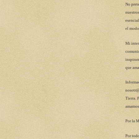
No pret
nuestros
esencial
el modo
Mi inten
comunic
inspirar
que ama
Informa
nosotr@
Tierra. 
amamos 
Por la M
Por todo