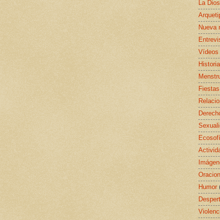
La Dio
Arquet
Nueva 
Entrevi
Vídeos
Histori
Menstr
Fiestas
Relaci
Derecho
Sexual
Ecosof
Activid
Imágen
Oracio
Humor
Despert
Violenc