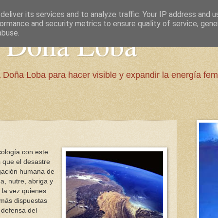
eliver its services and to analyze traffic. Your IP address and 
ormance and security metrics to ensure quality of service, gen
e Doña Loba
abuse.
 Doña Loba para hacer visible y expandir la energía fem
ología con este
 que el desastre
negación humana de
a, nutre, abriga y
 la vez quienes
 más dispuestas
 defensa del