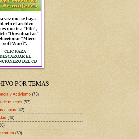
HIVO POR TEMAS
ncia y Activismo
(75)
s de mujeres
(57)
as sabias
(42)
idad
(40)
36)
iteratura
(30)