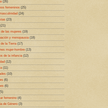
sa
(26)
ipos femeninos
(25)
masculinidad
(24)
stas
(23)
(21)
a de las mujeres
(19)
uación y menopausia
(18)
 de la Tierra
(17)
ones mujer-hombre
(13)
s de la infancia
(12)
idad
(12)
ía
(11)
ades
(10)
es
(6)
nes
(6)
(5)
ar femenino
(4)
ia de Género
(3)