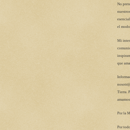
No pret
nuestros
esencial
el modo
Mi inten
comunic
inspirar
que ama
Informa
nosotr@
Tierra. 
amamos 
Por la M
Por todo