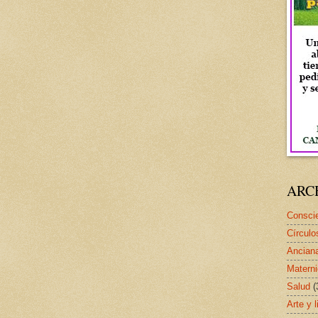
ARC
Conscie
Círculo
Ancian
Matern
Salud
(
Arte y l