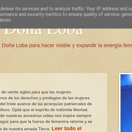
eliver its services and to analyze traffic. Your IP address and 
ormance and security metrics to ensure quality of service, gen
e Doña Loba
abuse.
 Doña Loba para hacer visible y expandir la energía fem
de veinte siglos para que las mujeres
os de los derechos y privilegios de las mujeres
el triste avance de las jerarquías patriarcales de
icos. Ojalá que el espíritu de indómita libertad,
 de nuestras
ancestras
celtas nos inspire siempre
eguir para que la fuerza de femenina retorne y se
Leer todo el
a
de nuestra amada Tierra.