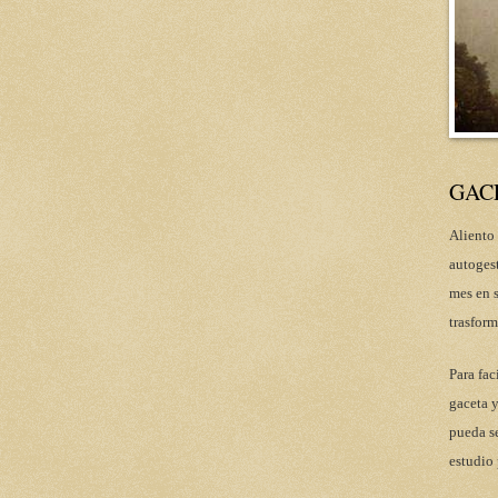
GAC
Aliento 
autoges
mes en s
trasform
Para fac
gaceta y
pueda se
estudio 