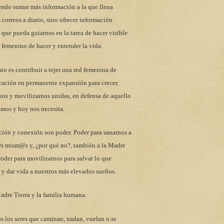
endo sumar más información a la que llena
 correos a diario, sino ofrecer información
 que pueda guiarnos en la tarea de hacer visible
 femenino de hacer y entender la vida.
to es contribuir a tejer una red femenina de
ación en permanente expansión para crecer,
nos y movilizarnos unidas, en defensa de aquello
mos y hoy nos necesita.
ción y conexión son poder. Poder para sanarnos a
s mism@s y, ¿por qué no?, también a la Madre
Poder para movilizarnos para salvar lo que
y dar vida a nuestros más elevados sueños.
adre Tierra y la familia humana.
s los seres que caminan, nadan, vuelan o se