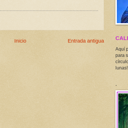
CAL
Inicio
Entrada antigua
Aquí 
para s
círcul
lunas!
.