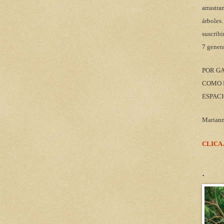
arrastra
árboles.
suscribi
7 gener
POR G
COMO M
ESPACI
Marian
CLICA
.