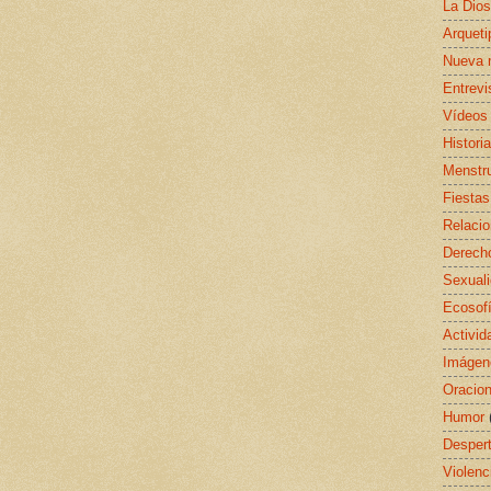
La Dio
Arquet
Nueva 
Entrevi
Vídeos
Histori
Menstr
Fiestas
Relaci
Derecho
Sexual
Ecosof
Activid
Imágen
Oracio
Humor
Despert
Violenc