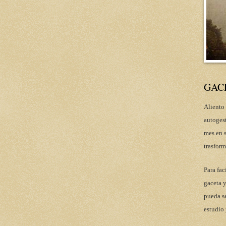
GAC
Aliento 
autoges
mes en s
trasform
Para fac
gaceta y
pueda se
estudio 