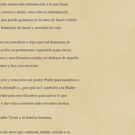
endo sumar más información a la que llena
 correos a diario, sino ofrecer información
 que pueda guiarnos en la tarea de hacer visible
 femenino de hacer y entender la vida.
to es contribuir a tejer una red femenina de
ación en permanente expansión para crecer,
nos y movilizarnos unidas, en defensa de aquello
mos y hoy nos necesita.
ción y conexión son poder. Poder para sanarnos a
s mism@s y, ¿por qué no?, también a la Madre
Poder para movilizarnos para salvar lo que
y dar vida a nuestros más elevados sueños.
adre Tierra y la familia humana.
s los seres que caminan, nadan, vuelan o se