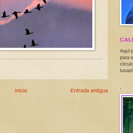
CAL
Aquí 
para s
círcul
lunas!
.
Inicio
Entrada antigua