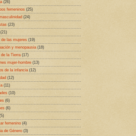
sa
(26)
ipos femeninos
(25)
masculinidad
(24)
stas
(23)
(21)
a de las mujeres
(19)
uación y menopausia
(18)
 de la Tierra
(17)
ones mujer-hombre
(13)
s de la infancia
(12)
idad
(12)
ía
(11)
ades
(10)
es
(6)
nes
(6)
(5)
ar femenino
(4)
ia de Género
(3)