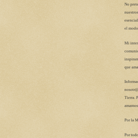
No pret
nuestros
esencial
el modo
Mi inten
comunic
inspirar
que ama
Informa
nosotr@
Tierra. 
amamos 
Por la M
Por todo