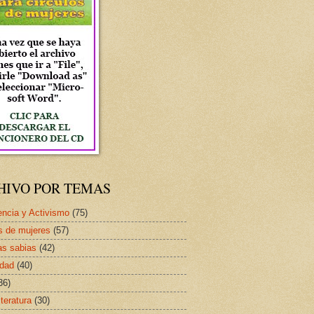
HIVO POR TEMAS
ncia y Activismo
(75)
s de mujeres
(57)
as sabias
(42)
idad
(40)
36)
iteratura
(30)