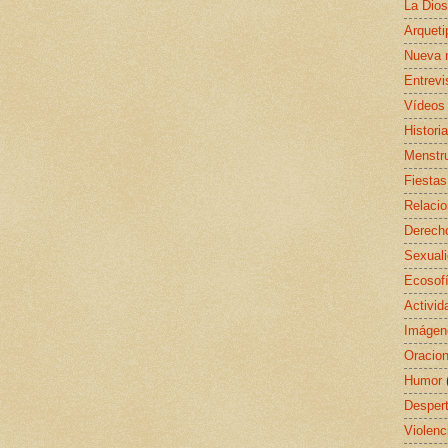
La Dio
Arquet
Nueva 
Entrevi
Vídeos
Histori
Menstr
Fiestas
Relaci
Derecho
Sexual
Ecosof
Activid
Imágen
Oracio
Humor
Despert
Violenc