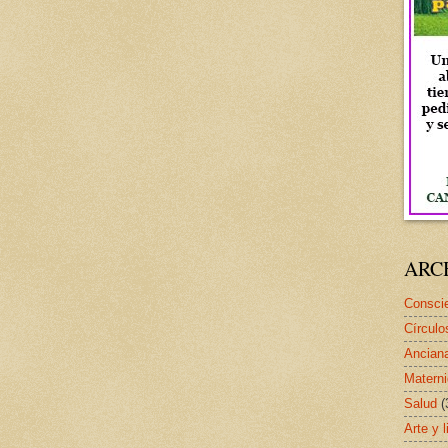
ARC
Conscie
Círculo
Ancian
Matern
Salud
(
Arte y l