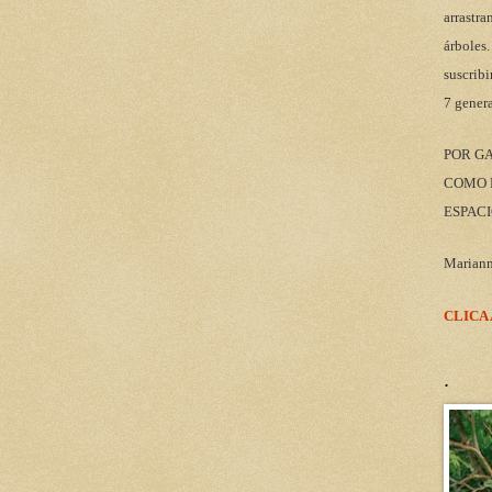
arrastra
árboles.
suscribi
7 gener
POR G
COMO M
ESPACI
Marian
CLICA
.