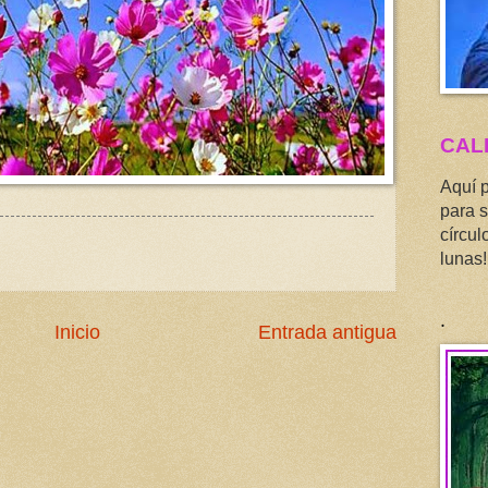
CAL
Aquí 
para s
círcul
lunas!
.
Inicio
Entrada antigua