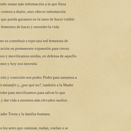
endo sumar más información a la que llena
 correos a diario, sino ofrecer información
 que pueda guiarnos en la tarea de hacer visible
 femenino de hacer y entender la vida.
to es contribuir a tejer una red femenina de
ación en permanente expansión para crecer,
nos y movilizarnos unidas, en defensa de aquello
mos y hoy nos necesita.
ción y conexión son poder. Poder para sanarnos a
s mism@s y, ¿por qué no?, también a la Madre
Poder para movilizarnos para salvar lo que
y dar vida a nuestros más elevados sueños.
adre Tierra y la familia humana.
s los seres que caminan, nadan, vuelan o se