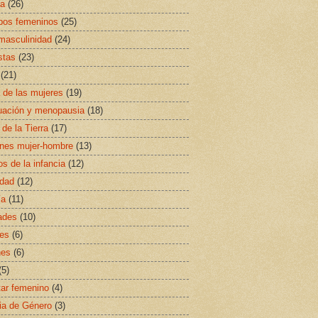
sa
(26)
ipos femeninos
(25)
masculinidad
(24)
stas
(23)
(21)
a de las mujeres
(19)
uación y menopausia
(18)
 de la Tierra
(17)
ones mujer-hombre
(13)
s de la infancia
(12)
idad
(12)
ía
(11)
ades
(10)
es
(6)
nes
(6)
(5)
ar femenino
(4)
ia de Género
(3)