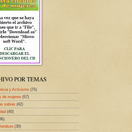
HIVO POR TEMAS
ncia y Activismo
(75)
s de mujeres
(57)
as sabias
(42)
idad
(40)
36)
iteratura
(30)