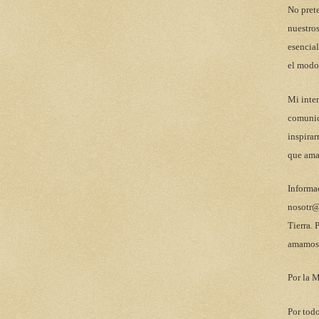
No pret
nuestros
esencial
el modo
Mi inten
comunic
inspirar
que ama
Informa
nosotr@
Tierra. 
amamos 
Por la M
Por todo