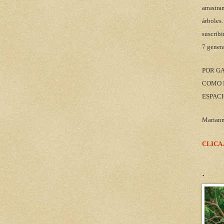
arrastra
árboles.
suscribi
7 gener
POR G
COMO M
ESPACI
Marian
CLICA
.