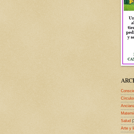
ARC
Conscie
Círculo
Ancian
Matern
Salud
(
Arte y l