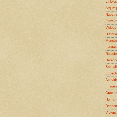
La Dio
Arquet
Nueva 
Entrevi
Vídeos
Histori
Menstr
Fiestas
Relaci
Derecho
Sexual
Ecosof
Activid
Imágen
Oracio
Humor
Despert
Violenc