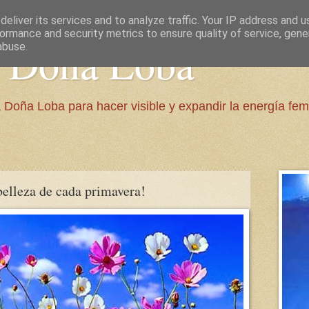
eliver its services and to analyze traffic. Your IP address and 
ormance and security metrics to ensure quality of service, gen
e Doña Loba
abuse.
 Doña Loba para hacer visible y expandir la energía fem
belleza de cada primavera!