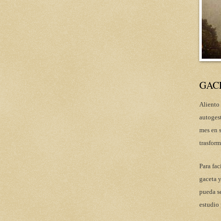
GAC
Aliento 
autoges
mes en s
trasform
Para fac
gaceta y
pueda se
estudio 