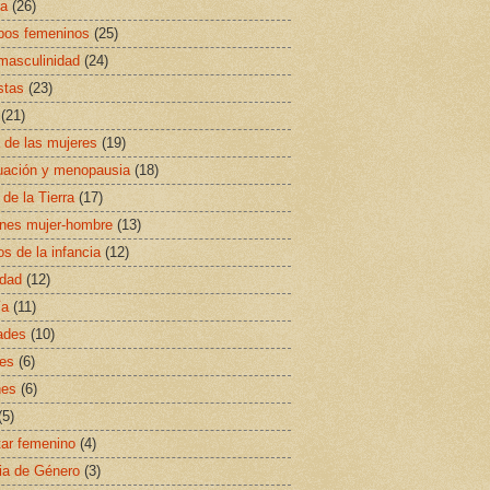
sa
(26)
ipos femeninos
(25)
masculinidad
(24)
stas
(23)
(21)
a de las mujeres
(19)
uación y menopausia
(18)
 de la Tierra
(17)
ones mujer-hombre
(13)
s de la infancia
(12)
idad
(12)
ía
(11)
ades
(10)
es
(6)
nes
(6)
(5)
ar femenino
(4)
ia de Género
(3)