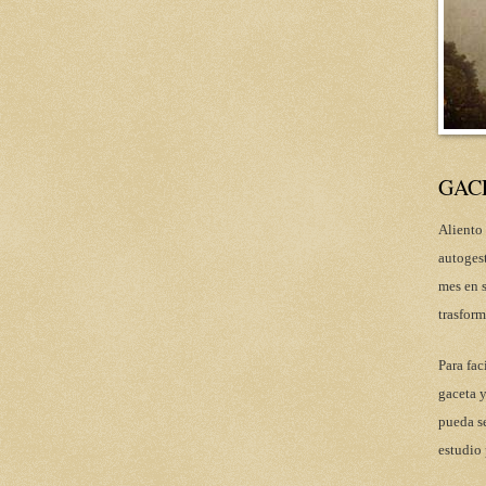
GAC
Aliento 
autoges
mes en s
trasform
Para fac
gaceta y
pueda se
estudio 