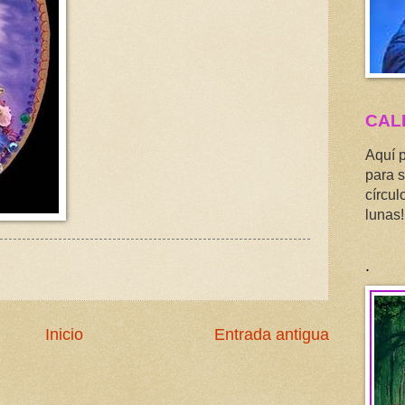
CAL
Aquí 
para s
círcul
lunas!
.
Inicio
Entrada antigua