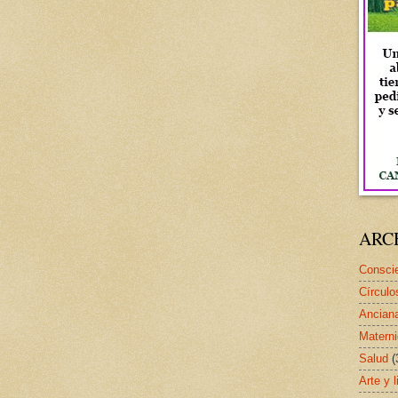
ARC
Conscie
Círculo
Ancian
Matern
Salud
(
Arte y l