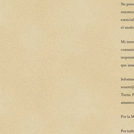
No pret
nuestros
esencial
el modo
Mi inten
comunic
inspirar
que ama
Informa
nosotr@
Tierra. 
amamos 
Por la M
Por todo