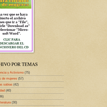
HIVO POR TEMAS
ncia y Activismo
(75)
s de mujeres
(57)
as sabias
(42)
idad
(40)
36)
iteratura
(30)