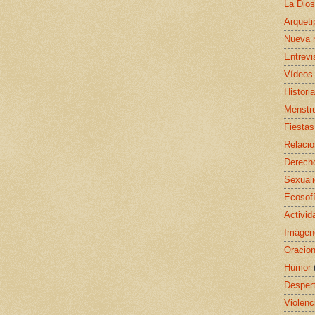
La Dio
Arquet
Nueva 
Entrevi
Vídeos
Histori
Menstr
Fiestas
Relaci
Derecho
Sexual
Ecosof
Activid
Imágen
Oracio
Humor
Despert
Violenc