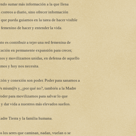
endo sumar más información a la que llena
 correos a diario, sino ofrecer información
 que pueda guiarnos en la tarea de hacer visible
 femenino de hacer y entender la vida.
to es contribuir a tejer una red femenina de
ación en permanente expansión para crecer,
nos y movilizarnos unidas, en defensa de aquello
mos y hoy nos necesita.
ción y conexión son poder. Poder para sanarnos a
s mism@s y, ¿por qué no?, también a la Madre
Poder para movilizarnos para salvar lo que
y dar vida a nuestros más elevados sueños.
adre Tierra y la familia humana.
s los seres que caminan, nadan, vuelan o se