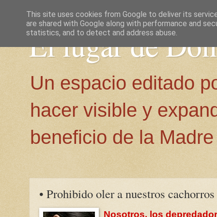
This site uses cookies from Google to deliver its servic
are shared with Google along with performance and secur
El lugar de Do
statistics, and to detect and address abuse.
Un espacio editado p
hacer visible y expan
beneficio de la Madre 
• Prohibido oler a nuestros cachorros
Nosotros, los depredador