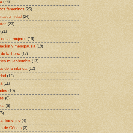
sa
(26)
ipos femeninos
(25)
masculinidad
(24)
stas
(23)
(21)
a de las mujeres
(19)
uación y menopausia
(18)
 de la Tierra
(17)
ones mujer-hombre
(13)
s de la infancia
(12)
idad
(12)
ía
(11)
ades
(10)
es
(6)
nes
(6)
(5)
ar femenino
(4)
ia de Género
(3)