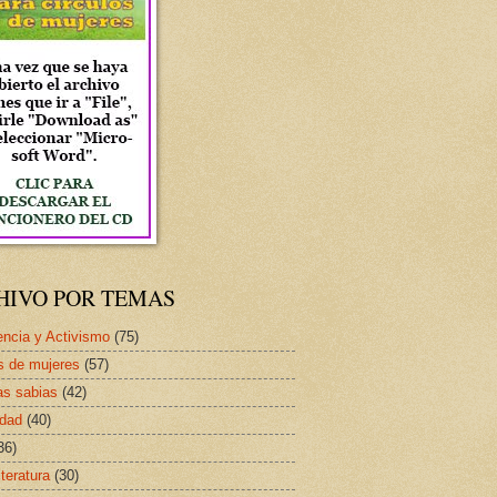
HIVO POR TEMAS
ncia y Activismo
(75)
s de mujeres
(57)
as sabias
(42)
idad
(40)
36)
iteratura
(30)