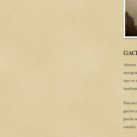
GAC
Aliento 
autoges
mes en s
trasform
Para fac
gaceta y
pueda se
estudio 