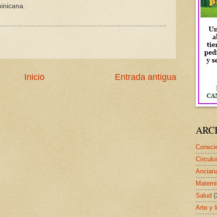
inicana.
Inicio
Entrada antigua
ARC
Conscie
Círculo
Ancian
Matern
Salud
(
Arte y l