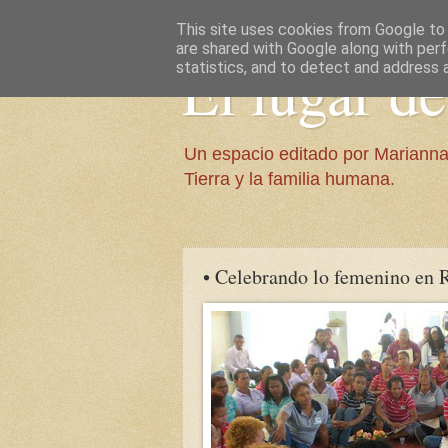
This site uses cookies from Google to d
are shared with Google along with perf
El lugar d
statistics, and to detect and address 
Un espacio editado por Marianna
Tierra y la familia humana.
• Celebrando lo femenino en