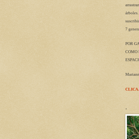
arrastra
árboles.
suscribi
7 gener
POR G
COMO M
ESPACI
Marian
CLICA
.