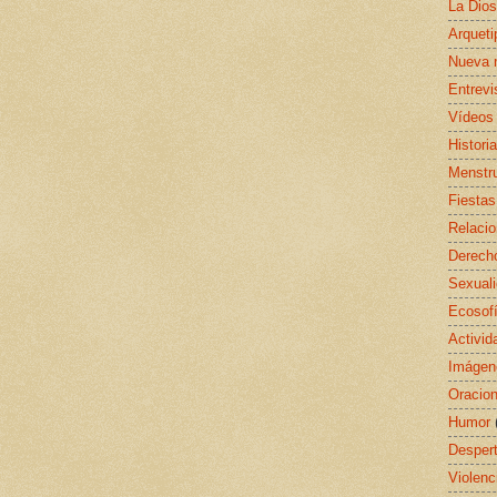
La Dio
Arquet
Nueva 
Entrevi
Vídeos
Histori
Menstr
Fiestas
Relaci
Derecho
Sexual
Ecosof
Activid
Imágen
Oracio
Humor
Despert
Violenc