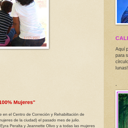
CAL
Aquí 
para s
círcul
lunas!
.
100% Mujeres"
te en el Centro de Correción y Rehabiltación de
ujeres de la ciudad) el pasado mes de julio.
 Eyra Peralta y Jeannette Olivo y a todas las mujeres