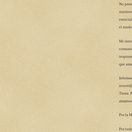
No pret
nuestros
esencial
el modo
Mi inten
comunic
inspirar
que ama
Informa
nosotr@
Tierra. 
amamos 
Por la M
Por todo